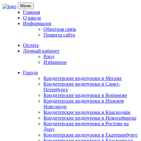
Skip
Меню
to
Главная
content
О школе
Информация
Обратная связь
Правила сайта
Оплата
Личный кабинет
Вход
Избранное
Города
Кондитерские видеоуроки в Москве
Кондитерские видеоуроки в Санкт-
Петербурге
Кондитерские видеоуроки в Воронеже
Кондитерские видеоуроки в Нижнем
Новгороде
Кондитерские видеоуроки в Краснодаре
Кондитерские видеоуроки в Новосибирске
Кондитерские видеоуроки в Ростове на
Дону
Кондитерские видеоуроки в Екатеринбурге
Кондитерские видеоуроки в Красноярске