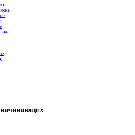
ске
инске
ве
е
ни
граде
ле
е
я начинающих