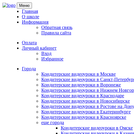
Skip
Меню
to
Главная
content
О школе
Информация
Обратная связь
Правила сайта
Оплата
Личный кабинет
Вход
Избранное
Города
Кондитерские видеоуроки в Москве
Кондитерские видеоуроки в Санкт-Петербур
Кондитерские видеоуроки в Воронеже
Кондитерские видеоуроки в Нижнем Новгор
Кондитерские видеоуроки в Краснодаре
Кондитерские видеоуроки в Новосибирске
Кондитерские видеоуроки в Ростове на Дон
Кондитерские видеоуроки в Екатеринбурге
Кондитерские видеоуроки в Красноярске
еще города
Кондитерские видеоуроки в Омске
Кондитерские видеоуроки в Казан