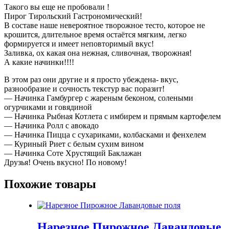
Такого вы еще не пробовали !
Пирог Тирольский Гастрономический!
В составе наше невероятное творожное тесто, которое не
крошится, длительное время остаётся мягким, легко
формируется и имеет неповторимый вкус!
Заливка, ох какая она нежная, сливочная, творожная!
А какие начинки!!!!
В этом раз они другие и я просто убеждена- вкус,
разнообразие и сочность текстур вас поразит!
— Начинка Гамбургер с жареным беконом, солеными
огурчиками и говядиной
— Начинка Рыбная Котлета с имбирем и прямым картофелем
— Начинка Ролл с авокадо
— Начинка Пицца с сухариками, колбасками и фенхелем
— Куриный Риет с белым сухим вином
— Начинка Соте Хрустящий Баклажан
Друзья! Очень вкусно! По новому!
Похожие товары
Нарезное Пирожное Лавандовые