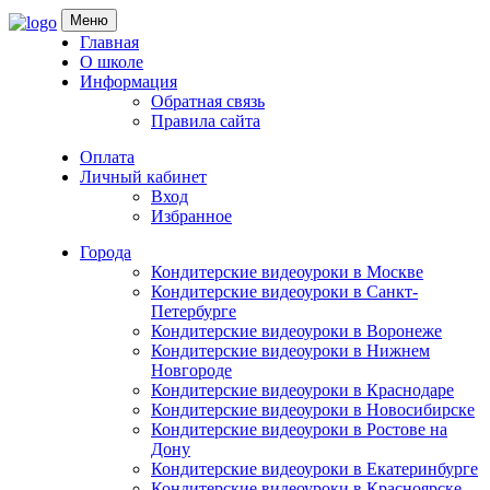
Skip
Меню
to
Главная
content
О школе
Информация
Обратная связь
Правила сайта
Оплата
Личный кабинет
Вход
Избранное
Города
Кондитерские видеоуроки в Москве
Кондитерские видеоуроки в Санкт-
Петербурге
Кондитерские видеоуроки в Воронеже
Кондитерские видеоуроки в Нижнем
Новгороде
Кондитерские видеоуроки в Краснодаре
Кондитерские видеоуроки в Новосибирске
Кондитерские видеоуроки в Ростове на
Дону
Кондитерские видеоуроки в Екатеринбурге
Кондитерские видеоуроки в Красноярске