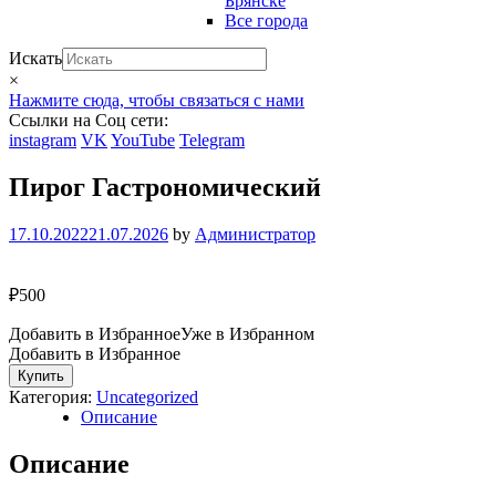
Брянске
Все города
Искать
×
Нажмите сюда, чтобы связаться с нами
Ссылки на Соц сети:
instagram
VK
YouTube
Telegram
Пирог Гастрономический
17.10.2022
21.07.2026
by
Администратор
₽
500
Добавить в Избранное
Уже в Избранном
Добавить в Избранное
Количество
Купить
Пирог
Категория:
Uncategorized
Гастрономический
Описание
Описание