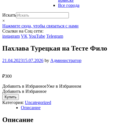
Брянске
Все города
Искать
×
Нажмите сюда, чтобы связаться с нами
Ссылки на Соц сети:
instagram
VK
YouTube
Telegram
Пахлава Турецкая на Тесте Фило
21.04.2023
15.07.2026
by
Администратор
₽
300
Добавить в Избранное
Уже в Избранном
Добавить в Избранное
Количество
Купить
Пахлава
Категория:
Uncategorized
Турецкая
Описание
на
Тесте
Описание
Фило