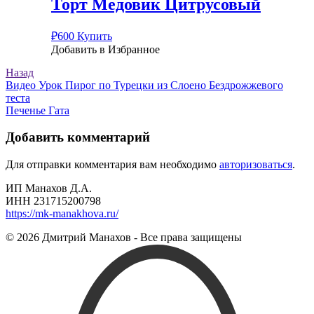
Торт Медовик Цитрусовый
₽
600
Купить
Добавить в Избранное
Назад
Навигация
Видео Урок Пирог по Турецки из Слоено Бездрожжевого
теста
по
Печенье Гата
записям
Добавить комментарий
Для отправки комментария вам необходимо
авторизоваться
.
ИП Манахов Д.А.
ИНН 231715200798
https://mk-manakhova.ru/
© 2026 Дмитрий Манахов - Все права защищены