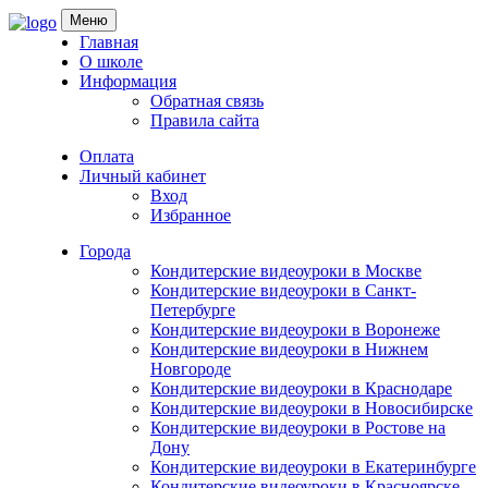
Skip
Меню
to
Главная
content
О школе
Информация
Обратная связь
Правила сайта
Оплата
Личный кабинет
Вход
Избранное
Города
Кондитерские видеоуроки в Москве
Кондитерские видеоуроки в Санкт-
Петербурге
Кондитерские видеоуроки в Воронеже
Кондитерские видеоуроки в Нижнем
Новгороде
Кондитерские видеоуроки в Краснодаре
Кондитерские видеоуроки в Новосибирске
Кондитерские видеоуроки в Ростове на
Дону
Кондитерские видеоуроки в Екатеринбурге
Кондитерские видеоуроки в Красноярске