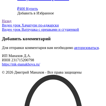
₽
400
Купить
Добавить в Избранное
Назад
Навигация
Видео урок Хачапури по-аджарски
Видео урок Ватрушка с орешками и сгущенкой
по
записям
Добавить комментарий
Для отправки комментария вам необходимо
авторизоваться
.
ИП Манахов Д.А.
ИНН 231715200798
https://mk-manakhova.ru/
© 2026 Дмитрий Манахов - Все права защищены