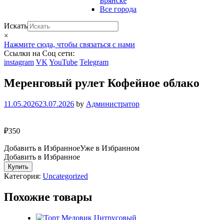
Брянске
Все города
Искать
×
Нажмите сюда, чтобы связаться с нами
Ссылки на Соц сети:
instagram
VK
YouTube
Telegram
Меренговый рулет Кофейное облако
11.05.2026
23.07.2026
by
Администратор
₽
350
Добавить в Избранное
Уже в Избранном
Добавить в Избранное
Количество
Купить
Меренговый
Категория:
Uncategorized
рулет
Кофейное
Похожие товары
облако