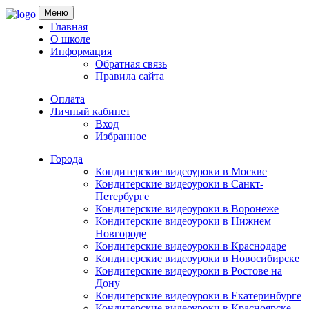
Skip
Меню
to
Главная
content
О школе
Информация
Обратная связь
Правила сайта
Оплата
Личный кабинет
Вход
Избранное
Города
Кондитерские видеоуроки в Москве
Кондитерские видеоуроки в Санкт-
Петербурге
Кондитерские видеоуроки в Воронеже
Кондитерские видеоуроки в Нижнем
Новгороде
Кондитерские видеоуроки в Краснодаре
Кондитерские видеоуроки в Новосибирске
Кондитерские видеоуроки в Ростове на
Дону
Кондитерские видеоуроки в Екатеринбурге
Кондитерские видеоуроки в Красноярске