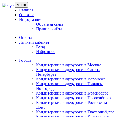
Skip
Меню
to
Главная
content
О школе
Информация
Обратная связь
Правила сайта
Оплата
Личный кабинет
Вход
Избранное
Города
Кондитерские видеоуроки в Москве
Кондитерские видеоуроки в Санкт-
Петербурге
Кондитерские видеоуроки в Воронеже
Кондитерские видеоуроки в Нижнем
Новгороде
Кондитерские видеоуроки в Краснодаре
Кондитерские видеоуроки в Новосибирске
Кондитерские видеоуроки в Ростове на
Дону
Кондитерские видеоуроки в Екатеринбурге
Кондитерские видеоуроки в Красноярске