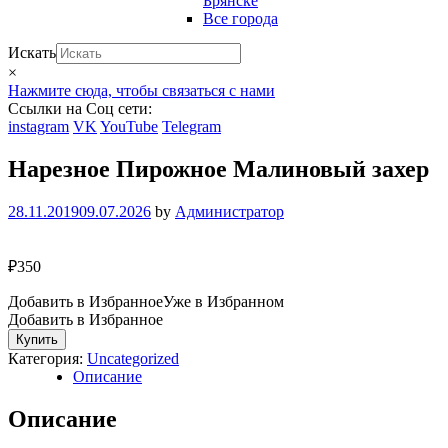
Брянске
Все города
Искать
×
Нажмите сюда, чтобы связаться с нами
Ссылки на Соц сети:
instagram
VK
YouTube
Telegram
Нарезное Пирожное Малиновый захер
28.11.2019
09.07.2026
by
Администратор
₽
350
Добавить в Избранное
Уже в Избранном
Добавить в Избранное
Количество
Купить
Нарезное
Категория:
Uncategorized
Пирожное
Описание
Малиновый
захер
Описание