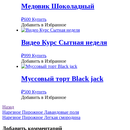
Медовик Шоколадный
₽
600
Купить
Добавить в Избранное
Видео Курс Сытная неделя
₽
999
Купить
Добавить в Избранное
Муссовый торт Black jack
₽
500
Купить
Добавить в Избранное
Назад
Навигация
Нарезное Пирожное Лавандовые поля
Нарезное Пирожное Легкая смородина
по
записям
Добавить комментарий