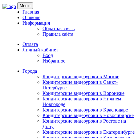
Skip
Меню
to
Главная
content
О школе
Информация
Обратная связь
Правила сайта
Оплата
Личный кабинет
Вход
Избранное
Города
Кондитерские видеоуроки в Москве
Кондитерские видеоуроки в Санкт-
Петербурге
Кондитерские видеоуроки в Воронеже
Кондитерские видеоуроки в Нижнем
Новгороде
Кондитерские видеоуроки в Краснодаре
Кондитерские видеоуроки в Новосибирске
Кондитерские видеоуроки в Ростове на
Дону
Кондитерские видеоуроки в Екатеринбурге
Кондитерские видеоуроки в Красноярске