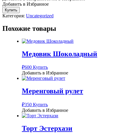
Добавить в Избранное
Количество
Купить
Видео
Категория:
Uncategorized
урок
К
Похожие товары
Чаю
Медовик Шоколадный
₽
600
Купить
Добавить в Избранное
Меренговый рулет
₽
350
Купить
Добавить в Избранное
Торт Эстерхази