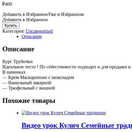
₽
400
Добавить в Избранное
Уже в Избранном
Добавить в Избранное
Количество
Купить
Курс
Категория:
Uncategorized
Трубочки
Описание
Описание
Курс Трубочки
Идеальное тесто ! По себестоимости подходит и для продажи и 
В начинках
— Крем Маскаропоне с шоколадом
— Ванильный заварной
— Трюфельный с вишней
Похожие товары
Видео урок Кулич Семейные тра