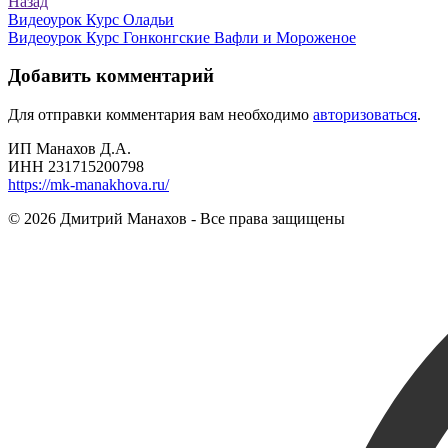
Назад
Навигация
Видеоурок Курс Оладьи
Видеоурок Курс Гонконгские Вафли и Мороженое
по
записям
Добавить комментарий
Для отправки комментария вам необходимо
авторизоваться
.
ИП Манахов Д.А.
ИНН 231715200798
https://mk-manakhova.ru/
© 2026 Дмитрий Манахов - Все права защищены