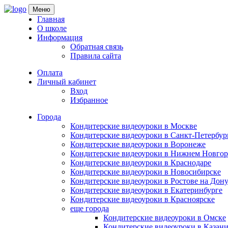
Skip
Меню
to
Главная
content
О школе
Информация
Обратная связь
Правила сайта
Оплата
Личный кабинет
Вход
Избранное
Города
Кондитерские видеоуроки в Москве
Кондитерские видеоуроки в Санкт-Петербур
Кондитерские видеоуроки в Воронеже
Кондитерские видеоуроки в Нижнем Новгор
Кондитерские видеоуроки в Краснодаре
Кондитерские видеоуроки в Новосибирске
Кондитерские видеоуроки в Ростове на Дон
Кондитерские видеоуроки в Екатеринбурге
Кондитерские видеоуроки в Красноярске
еще города
Кондитерские видеоуроки в Омске
Кондитерские видеоуроки в Казан