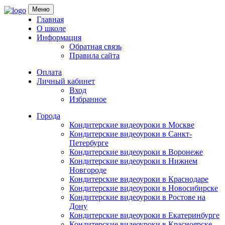
Skip
Меню
to
Главная
content
О школе
Информация
Обратная связь
Правила сайта
Оплата
Личный кабинет
Вход
Избранное
Города
Кондитерские видеоуроки в Москве
Кондитерские видеоуроки в Санкт-
Петербурге
Кондитерские видеоуроки в Воронеже
Кондитерские видеоуроки в Нижнем
Новгороде
Кондитерские видеоуроки в Краснодаре
Кондитерские видеоуроки в Новосибирске
Кондитерские видеоуроки в Ростове на
Дону
Кондитерские видеоуроки в Екатеринбурге
Кондитерские видеоуроки в Красноярске